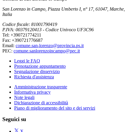
San Lorenzo in Campo, Piazza Umberto I, n° 17, 61047, Marche,
Italia
Codice fiscale: 81001790419
P.IVA: 00379120413 - Codice Univoco UF3C96
Tel: +390721774211
Fax: +390721776687
Email:
comune.san-lorenzo@provincia.ps.it
PEC:
comune.sanlorenzoincampo@pec.it
Leggi le FAQ
Prenotazione appuntamento
Segnalazione disservizio
Richiesta d'assistenza
Amministrazione trasparente
Informativa privacy
Note legali
Dichiarazione di accessibilità
Piano di miglioramento del sito e dei servizi
Seguici su
X