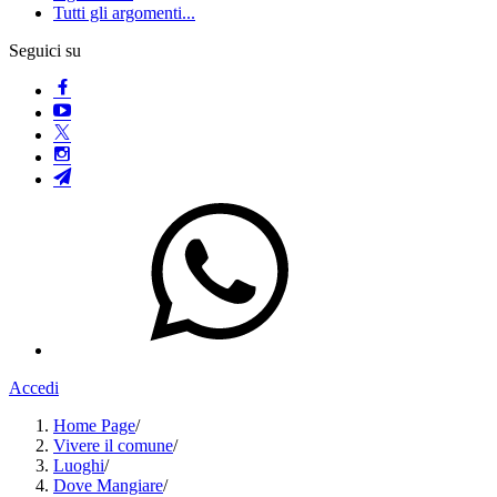
Tutti gli argomenti...
Seguici su
Accedi
Home Page
/
Vivere il comune
/
Luoghi
/
Dove Mangiare
/